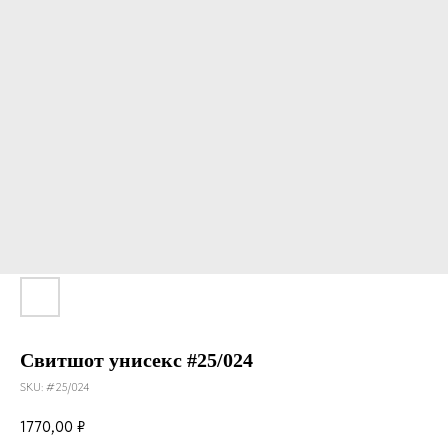
Свитшот унисекс #25/024
SKU:
#25/024
1770,00
₽