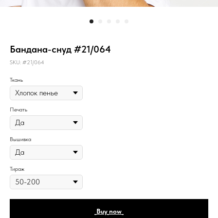
Бандана-снуд #21/064
SKU:
#21/064
Ткань
Печать
Вышивка
Тираж
_Buy_now_