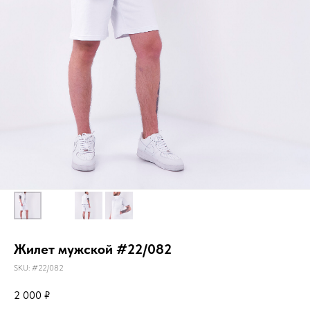
Жилет мужской #22/082
SKU:
#22/082
2 000
₽