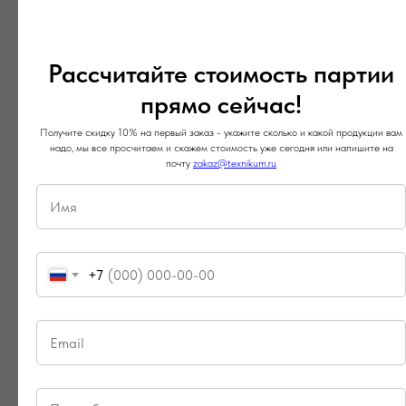
Вышивка особенно хорошо работает на поло.
Она выглядит сдержанно, аккуратно и подходит
Рассчитайте стоимость партии
для гостиниц, домов отдыха, ПВЗ, клиентского
прямо сейчас!
сервиса и офисных команд. Печать тоже может
Получите скидку 10% на первый заказ - укажите сколько и какой продукции вам
выглядеть качественно, если правильно выбрать
надо, мы все просчитаем и скажем стоимость уже сегодня или напишите на
почту
zakaz@texnikum.ru
технологию, ткань, размер и место нанесения.
+7
ТЕХНИКУМ
Почему поло часто