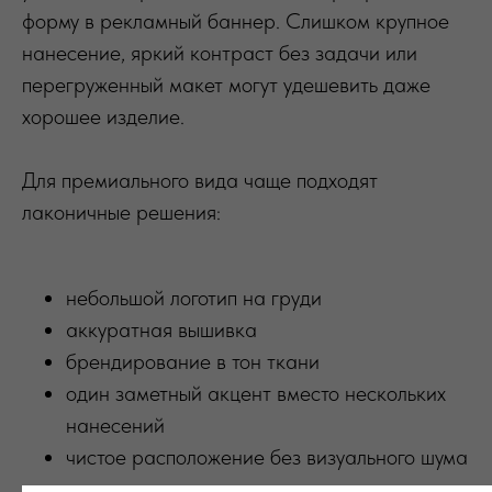
форму в рекламный баннер. Слишком крупное
нанесение, яркий контраст без задачи или
перегруженный макет могут удешевить даже
хорошее изделие.
Для премиального вида чаще подходят
лаконичные решения:
небольшой логотип на груди
аккуратная вышивка
брендирование в тон ткани
один заметный акцент вместо нескольких
нанесений
чистое расположение без визуального шума