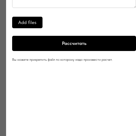
Add files
Рассчитать
Вы можете прикрепить файл по которому надо произвести расчет.
ТЕХНИКУМ
Заказать пошив капсульного
мерча в «ТЕХНИКУМ»