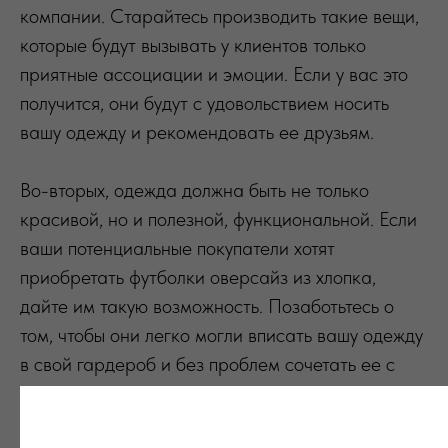
компании. Старайтесь производить такие вещи,
которые будут вызывать у клиентов только
приятные ассоциации и эмоции. Если у вас это
получится, они будут с удовольствием носить
вашу одежду и рекомендовать ее друзьям.
Во-вторых, одежда должна быть не только
красивой, но и полезной, функциональной. Если
ваши потенциальные покупатели хотят
приобретать футболки оверсайз из хлопка,
дайте им такую возможность. Позаботьтесь о
том, чтобы они легко могли вписать вашу одежду
в свой гардероб и без проблем сочетать ее с
другой одеждой и аксессуарами.