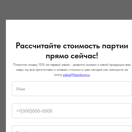
ТЕХНИКУМ
Рассчитайте стоимость партии
прямо сейчас!
Почему стоит выбрать нас?
Получите скидку 10% на первый заказ - укажите сколько и какой продукции вам
надо, мы все просчитаем и скажем стоимость уже сегодня или напишите на
почту
zakaz@texnikum.ru