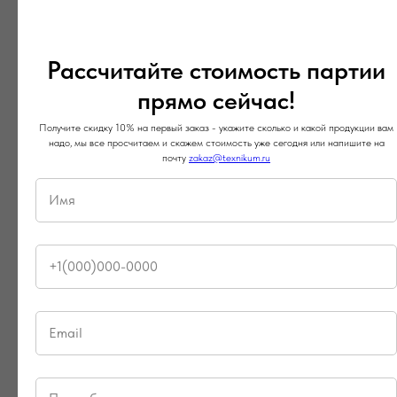
печати изображений и надписей на
готовые изделия. Обратившись к
Рассчитайте стоимость партии
нам, вы получите готовое изделие
прямо сейчас!
высочайшего качества по доступной
Получите скидку 10% на первый заказ - укажите сколько и какой продукции вам
надо, мы все просчитаем и скажем стоимость уже сегодня или напишите на
цене.
почту
zakaz@texnikum.ru
Репутация
Мы работаем уже много лет в сфере
производства одежды и среди наших
клиентов множество известных и
крупных компаний. Мы заслужили их