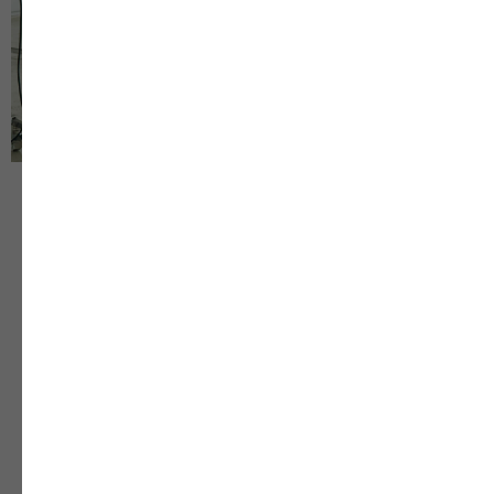
ТОЛСТОВКИ ПОД
ПЕЧАТЬ ЛОГОТИПА И
ПРИНТОВ
Толстовки под печать создаются как удобная
основа для вашего дизайна. Ткани и крой
подбираются так, чтобы принты ложились ровно