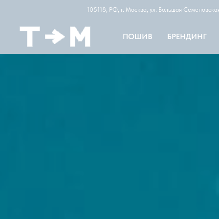
105118, РФ, г. Москва, ул. Большая Семеновск
ПОШИВ
БРЕНДИНГ