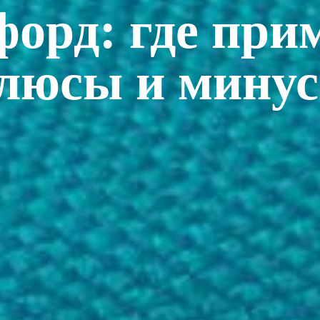
орд: где при
плюсы и минус