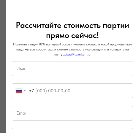
ПОДРОБНЕЕ
ЗАКАЗАТЬ
П
Рассчитайте стоимость партии
прямо сейчас!
Получите скидку 10% на первый заказ - укажите сколько и какой продукции вам
надо, мы все просчитаем и скажем стоимость уже сегодня или напишите на
почту
zakaz@texnikum.ru
+7