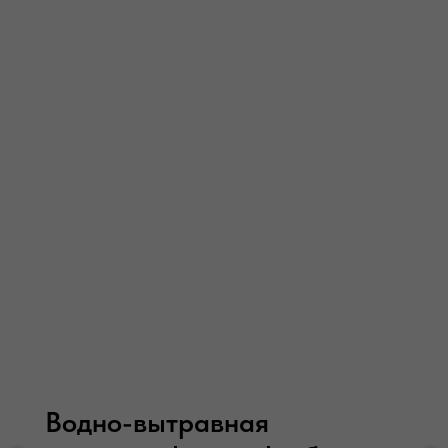
DTF печать на футболках
Водно-вытравная