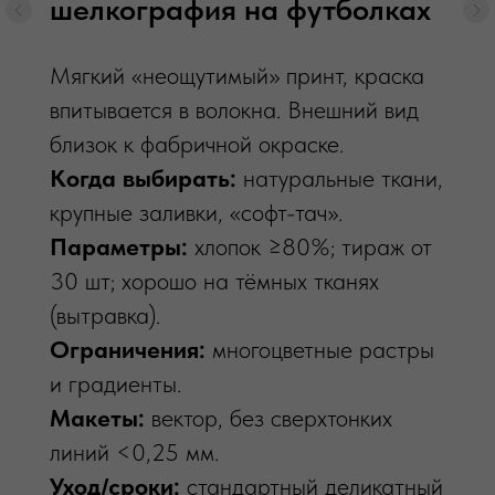
шелкография на футболках
Полноцветный, детальный принт с
переносом на изделие под прессом.
Мягкий «неощутимый» принт, краска
Универсален для большинства тканей.
впитывается в волокна. Внешний вид
Когда выбирать:
малые тиражи,
близок к фабричной окраске.
персонализация, сложные цвета и
Когда выбирать:
натуральные ткани,
фото.
крупные заливки, «софт-тач».
Параметры:
от 1 шт; размер
Параметры:
хлопок ≥80%; тираж от
аппликации до AxB см; возможна
30 шт; хорошо на тёмных тканях
выборочная трафаретная вырезка.
(вытравка).
Ограничения:
ощутимый слой на
Ограничения:
многоцветные растры
больших площадях; крайне мелкие
и градиенты.
детали <0,5 мм — нежелательны.
Макеты:
вектор, без сверхтонких
Макеты:
PNG с прозрачностью, 300
линий <0,25 мм.
DPI.
Уход/сроки:
стандартный деликатный