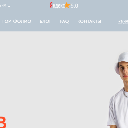
ая 49 →
ПОРТФОЛИО
БЛОГ
FAQ
КОНТАКТЫ
+7(49
В