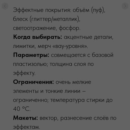
Нашивки и шевроны любого типа:
Эффектные покрытия: объём (пуф),
вышитые, жаккардовые, ПВХ, на
блеск (глиттер/металлик),
липучке или под пришив.
светоотражение, фосфор.
Когда выбирать:
Когда выбирать:
фирменные
акцентные детали,
элементы, куртки, толстовки, жилеты.
лимитки, мерч «вау-уровня».
Параметры:
Параметры:
формы любые; край –
совмещается с базовой
мерроу/laser-cut; крепление – пришив/
пластизолью; толщина слоя по
термо/Velcro.
эффекту.
Ограничения:
Ограничения:
по толщине/
очень мелкие
микродеталям зависят от типа;
элементы и тонкие линии –
согласуем на этапе макета.
ограниченно; температура стирки до
Макеты:
40 °C.
вектор/растровый исходник,
укажем допуски.
Макеты:
вектор, разнесение слоёв по
Уход/сроки:
эффектам.
от 14 дней; образец по