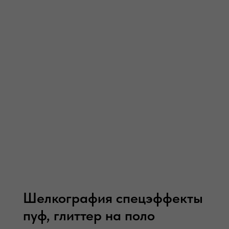
Шевроны, нашивки, патчи,
Шелкография спецэффекты
жаккарды на поло
пуф, глиттер на поло