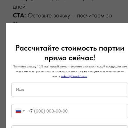
дней.
CTA:
Оставьте заявку – посчитаем за
15 минут.
Рассчитайте стоимость партии
ПОДРОБНЕЕ
прямо сейчас!
Получите скидку 10% на первый заказ - укажите сколько и какой продукции вам
надо, мы все просчитаем и скажем стоимость уже сегодня или напишите на
почту
zakaz@texnikum.ru
ЛЮБЫЕ ЦВЕТА
+7