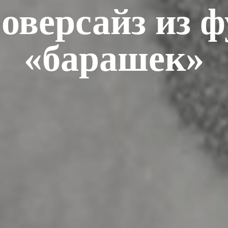
 оверсайз из ф
«барашек»