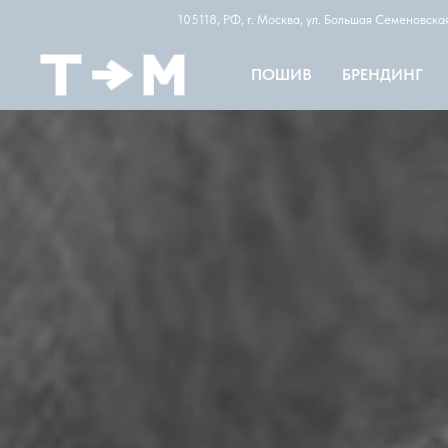
105118, РФ, г. Москва, ул. Большая Семеновск
ПОШИВ
БРЕНДИНГ