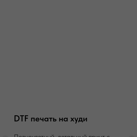
DTG печать на худи
Печать напрямую по ткани с