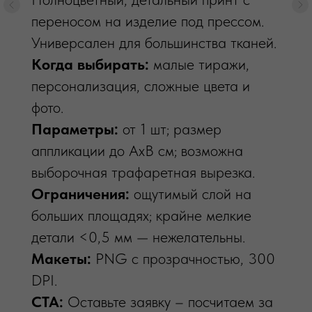
фотореалистичной передачей и мягкой
тактильностью.
Когда выбирать:
фото/градиенты,
сложные многоцветные макеты.
Параметры:
белила для тёмных
тканей (доп. проход); поле до 38x48
см.
Ограничения:
тонкие шрифты <10,6
мм — осторожно.
Макеты:
PNG 300 DPI, sRGB,
убраны лишние фоны.
Уход/сроки:
первая стирка через 48
ч; от 7 дней.
CTA:
Оставьте заявку – посчитаем за