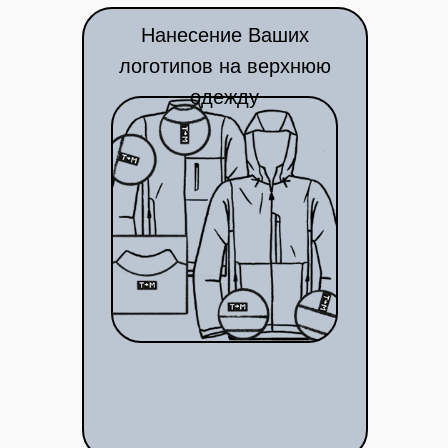
Нанесение Ваших
логотипов на верхнюю
одежду