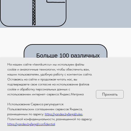
Больше 100 различных
цветов изделия
На нашем сайте «texnikum.ru» мы используем файлы
cookie и аналогичные технологии, чтобы обеспечить вам,
нашим пользователям, удобную работу с контентом сайта.
Оставаясь на сайте и продолжая читать нас, вы
подтверждаете свое согласие на использование файлов
cookie и обработку персональных данных с
Принять
использованием интернет-сервиса Яндекс.Метрика
Использование Сервиса регулируется:
Пользовательским соглашением сервисов Яндекса,
размещенным по адресу:
https://yandex.by/legal/rules
,
Политикой конфиденциальности, размещенной по адресу:
https://yandex.by/legal/confidential
.