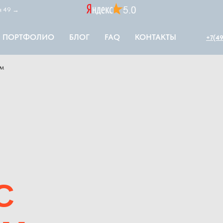
ая 49 →
ПОРТФОЛИО
БЛОГ
FAQ
КОНТАКТЫ
+7(49
ом
С